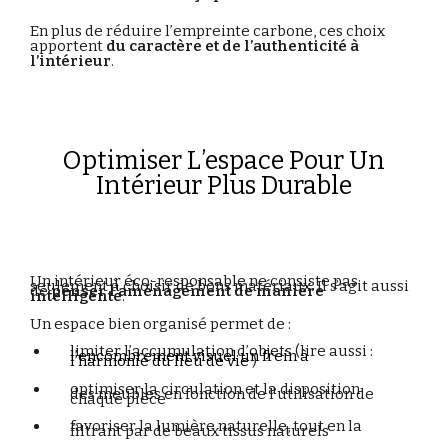
En
plus
de
réduire
l’empreinte
carbone,
ces
choix
apportent
du
caractère
et
de
l’authenticité
à
l’intérieur
.
Optimiser L’espace Pour Un
Intérieur Plus Durable
Un
intérieur
éco-
responsable
ne
consiste
pas
seulement
à
choisir
de
bons
matériaux.
Il
s’agit
aussi
de
penser
l’aménagement
de
manière
intelligente
.
Un
espace
bien
organisé
permet
de :
limiter
l’accumulation
d’objets (lire aussi :
l’encombrement visuel un frein à
l’harmonie du lieu de vie
)
optimiser
la
circulation et la disposition
des meubles en fonction de l’utilisation de
chaque pièce
favoriser
la
lumière
naturelle, tout en la
filtrant par de beaux tissus naturels