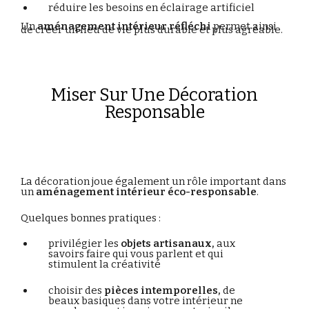
réduire
les
besoins
en
éclairage
artificiel
Un
aménagement
intérieur
réfléchi
permet
ainsi
de
créer
un
lieu
de
vie
plus
durable
et
plus
agréable.
Miser Sur Une Décoration
Responsable
La
décoration
joue
également
un
rôle
important
dans
un
aménagement
intérieur
éco-
responsable
.
Quelques
bonnes
pratiques :
privilégier
les
objets
artisanaux,
aux
savoirs faire qui vous parlent et qui
stimulent la créativité
choisir
des
pièces
intemporelles,
de
beaux basiques dans votre intérieur ne