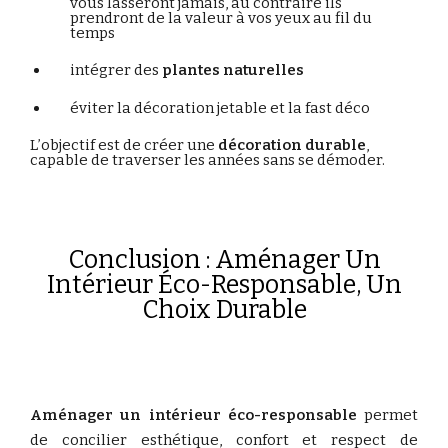
vous lasseront jamais, au contraire ils
prendront de la valeur à vos yeux au fil du
temps
intégrer
des
plantes
naturelles
éviter
la
décoration
jetable et la fast déco
L’objectif
est
de
créer
une
décoration
durable
,
capable
de
traverser
les
années
sans
se
démoder.
Conclusion : Aménager Un
Intérieur Éco-Responsable, Un
Choix Durable
Aménager
un
intérieur
éco-
responsable
permet
de
concilier
esthétique,
confort
et
respect
de