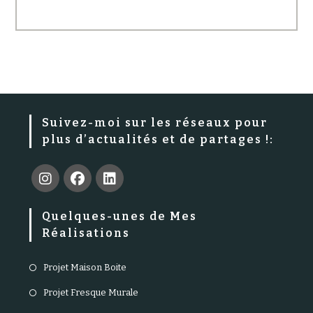
Suivez-moi sur les réseaux pour
plus d’actualités et de partages !:
S’ouvre
S’ouvre
S’ouvre
Quelques-unes de Mes
dans
dans
dans
Réalisations
un
un
un
nouvel
nouvel
nouvel
S’ouvre
Projet Maison Boite
onglet
onglet
onglet
dans
S’ouvre
Projet Fresque Murale
un
dans