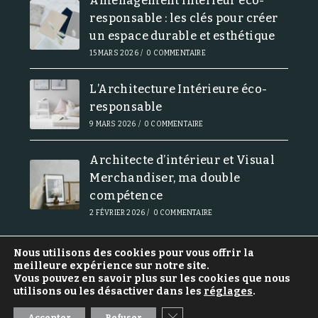
Aménagement intérieur éco-
responsable : les clés pour créer
un espace durable et esthétique
15 MARS 2026
/
0 COMMENTAIRE
L’Architecture Intérieure éco-
responsable
9 MARS 2026
/
0 COMMENTAIRE
Architecte d’intérieur et Visual
Merchandiser, ma double
compétence
2 FÉVRIER 2026
/
0 COMMENTAIRE
Nous utilisons des cookies pour vous offrir la
meilleure expérience sur notre site.
Vous pouvez en savoir plus sur les cookies que nous
Politique de confidentialité
utilisons ou les désactiver dans les
réglages
.
Mentions Légales et Conditions Générales de Vente
Fermer la bannière des co