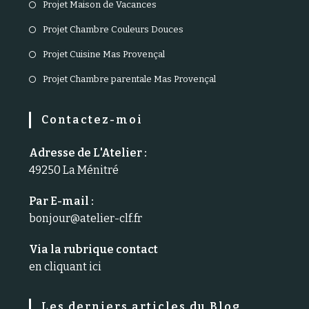
S’ouvre
Projet Maison de Vacances
nouvel
un
dans
S’ouvre
onglet
Projet Chambre Couleurs Douces
nouvel
un
dans
S’ouvre
onglet
Projet Cuisine Mas Provençal
nouvel
un
dans
S’ouvre
onglet
Projet Chambre parentale Mas Provençal
nouvel
un
dans
onglet
nouvel
un
Contactez-moi
onglet
nouvel
Adresse de L'Atelier :
onglet
49250 La Ménitré
Par E-mail :
bonjour@atelier-clf.fr
S’ouvre
dans
votre
Via la rubrique contact
application
en cliquant ici
Les derniers articles du Blog